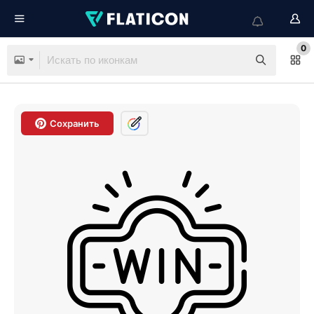
0
Сохранить