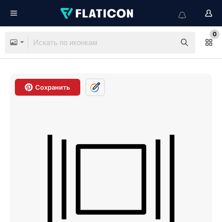
0
Сохранить