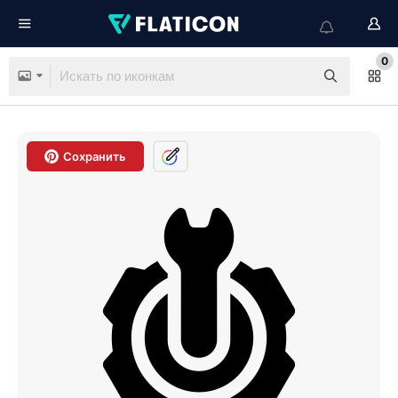
0
Сохранить