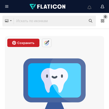
0
Сохранить