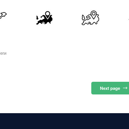
еги
Next
page