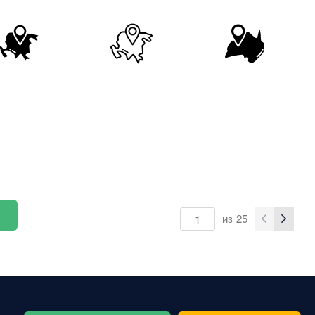
из
25