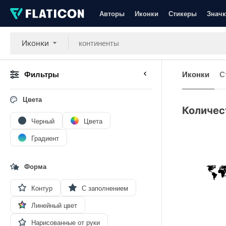
Авторы
Иконки
Стикеры
Значк
Иконки
Фильтры
Иконки
С
Цвета
Количес
Черный
Цвета
Градиент
Форма
Контур
С заполнением
Линейный цвет
Нарисованные от руки