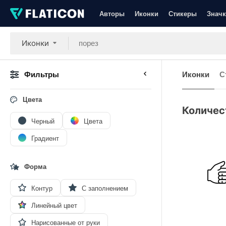
Авторы
Иконки
Стикеры
Значк
Иконки
Фильтры
Иконки
С
Цвета
Количес
Черный
Цвета
Градиент
Форма
Контур
С заполнением
Линейный цвет
Нарисованные от руки