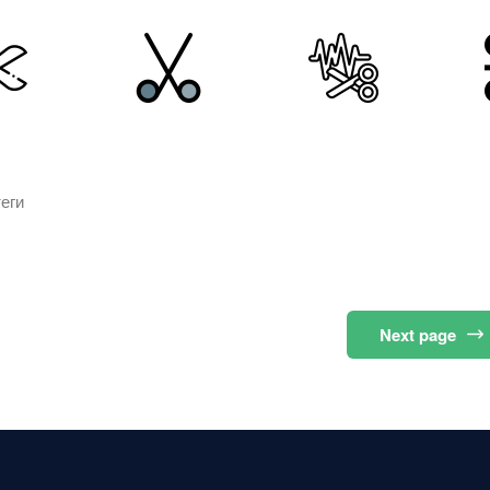
еги
Next
page