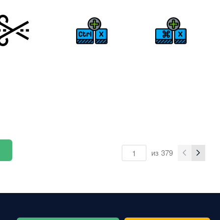
из
379