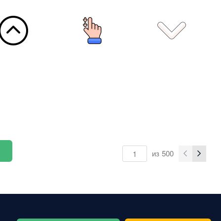
из
500