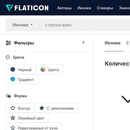
Авторы
Иконки
Стикеры
Значк
Иконки
Фильтры
Иконки
С
Цвета
Количес
Черный
Цвета
Градиент
Форма
Контур
С заполнением
Линейный цвет
Нарисованные от руки