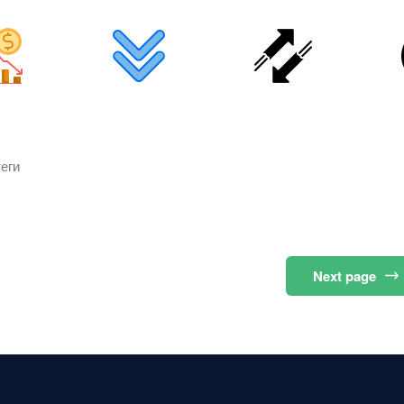
еги
Next
page