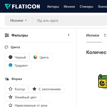
Авторы
Иконки
Стикеры
Значк
Иконки
Фильтры
Иконки
С
Цвета
Количес
Черный
Цвета
Градиент
Форма
Контур
С заполнением
Линейный цвет
Нарисованные от руки