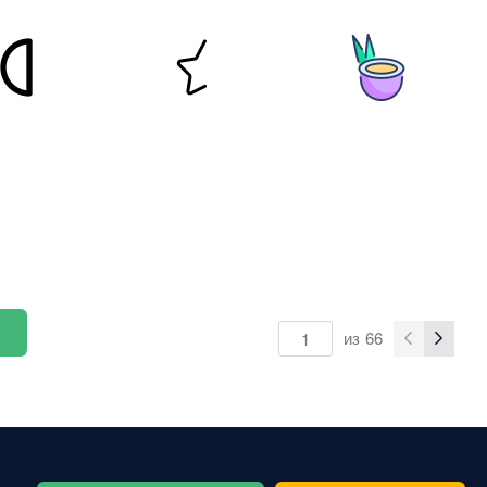
из
66