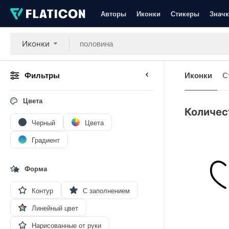
Авторы
Иконки
Стикеры
Значк
Иконки
Фильтры
Иконки
С
Цвета
Количес
Черный
Цвета
Градиент
Форма
Контур
С заполнением
Линейный цвет
Нарисованные от руки