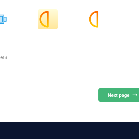
еги
Next
page