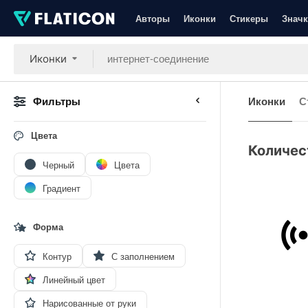
Авторы
Иконки
Стикеры
Значк
Иконки
Фильтры
Иконки
С
Цвета
Количес
Черный
Цвета
Градиент
Форма
Контур
С заполнением
Линейный цвет
Нарисованные от руки