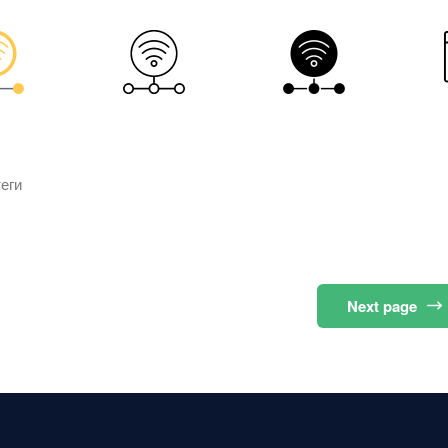
еги
Next
page