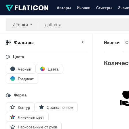
Авторы
Иконки
Стикеры
Значк
Иконки
Фильтры
Иконки
С
Цвета
Количес
Черный
Цвета
Градиент
Форма
Контур
С заполнением
Линейный цвет
Нарисованные от руки