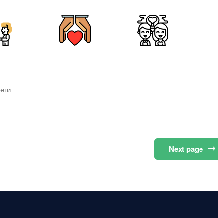
еги
Next
page