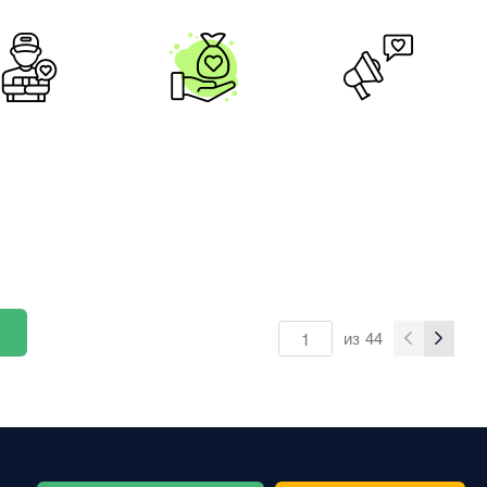
из
44