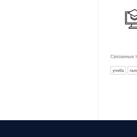
Связанные т
учеба
гал