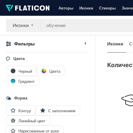
Авторы
Иконки
Стикеры
Значк
Иконки
Фильтры
Иконки
С
Цвета
Количес
Черный
Цвета
Градиент
Форма
Контур
С заполнением
Линейный цвет
Нарисованные от руки