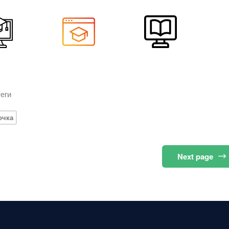
еги
очка
Next
page