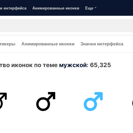
и интерфейса
Анимированные иконки
Еще
тикеры
Анимированные иконки
Значки интерфейса
тво иконок по теме
мужской
:
65,325