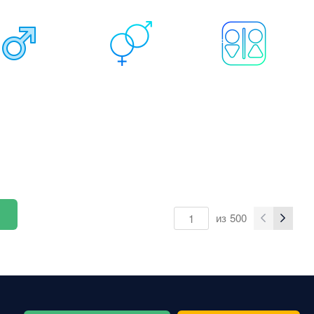
из
500