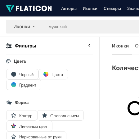
Авторы
Иконки
Стикеры
Значк
Иконки
Фильтры
Иконки
С
Цвета
Количес
Черный
Цвета
Градиент
Форма
Контур
С заполнением
Линейный цвет
Нарисованные от руки