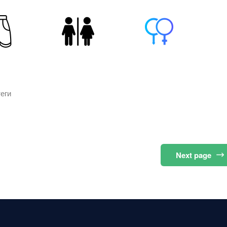
еги
Next
page