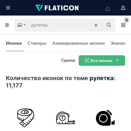
0
Иконки
Стикеры
Анимированные иконки
Значки и
Группа:
Все иконки
Количество иконок по теме
рулетка
:
11,177