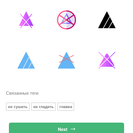
Связанные теги
не сушить
не гладить
глажка
Next