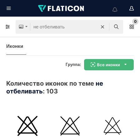
0
Иконки
Группа:
Все иконки
Количество иконок по теме
не
отбеливать
:
103