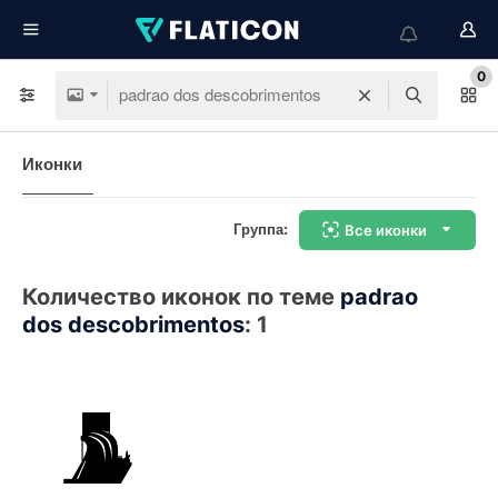
0
Иконки
Группа:
Все иконки
Количество иконок по теме
padrao
dos descobrimentos
:
1