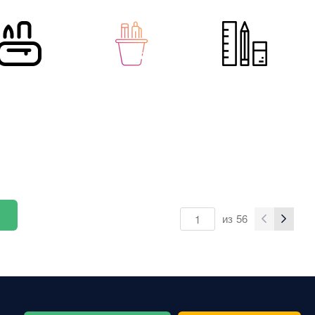
из
56