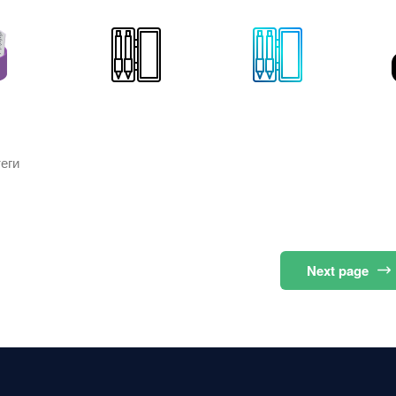
еги
Next
page