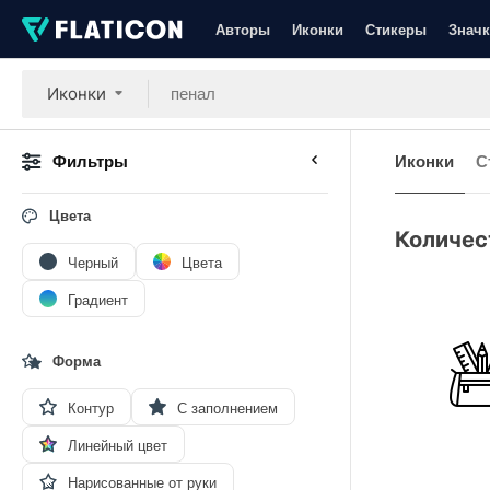
Авторы
Иконки
Стикеры
Значк
Иконки
Фильтры
Иконки
С
Цвета
Количес
Черный
Цвета
Градиент
Форма
Контур
С заполнением
Линейный цвет
Нарисованные от руки