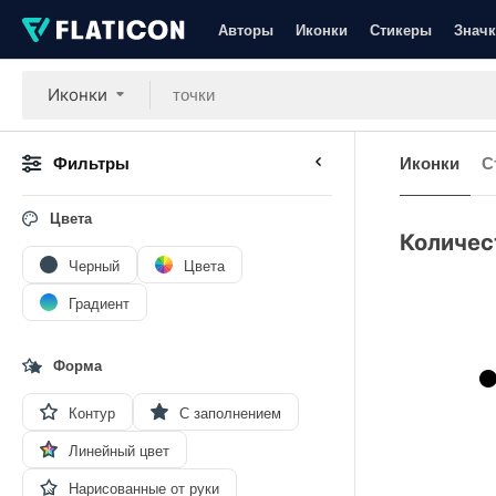
Авторы
Иконки
Стикеры
Значк
Иконки
Фильтры
Иконки
С
Цвета
Количес
Черный
Цвета
Градиент
Форма
Контур
С заполнением
Линейный цвет
Нарисованные от руки