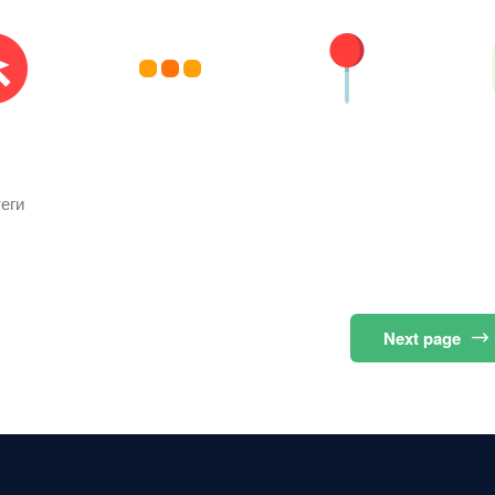
еги
Next
page