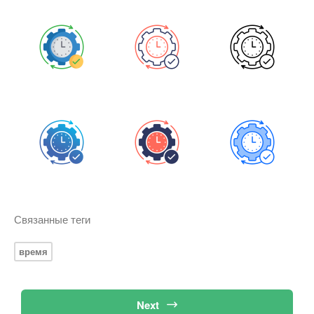
Связанные теги
время
Next