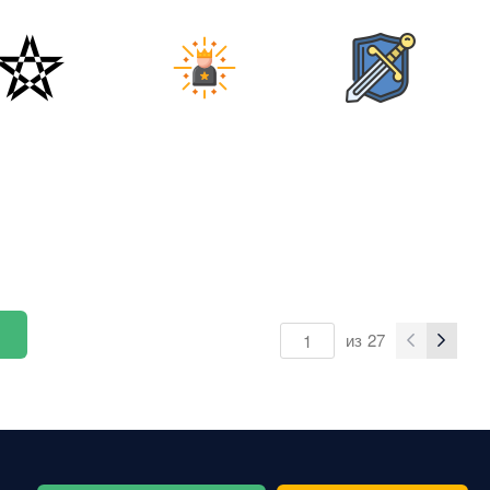
из
27