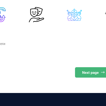
еги
Next
page