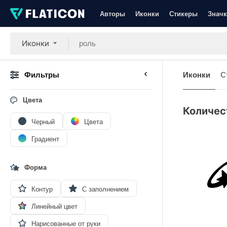
Авторы
Иконки
Стикеры
Значк
Иконки
Фильтры
Иконки
С
Цвета
Количес
Черный
Цвета
Градиент
Форма
Контур
С заполнением
Линейный цвет
Нарисованные от руки