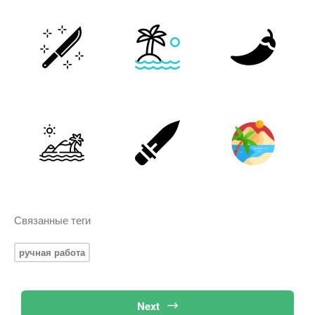
Связанные теги
ручная работа
Next