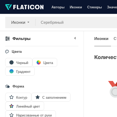
Авторы
Иконки
Стикеры
Значк
Иконки
Фильтры
Иконки
С
Цвета
Количес
Черный
Цвета
Градиент
Форма
Контур
С заполнением
Линейный цвет
Нарисованные от руки