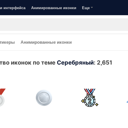
и интерфейса
Анимированные иконки
Еще
тикеры
Анимированные иконки
тво иконок по теме
Серебряный
:
2,651