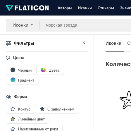
Авторы
Иконки
Стикеры
Значк
Иконки
Фильтры
Иконки
С
Цвета
Количес
Черный
Цвета
Градиент
Форма
Контур
С заполнением
Линейный цвет
Нарисованные от руки