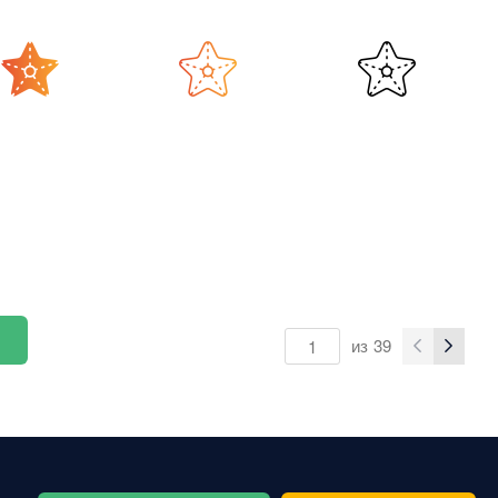
из
39