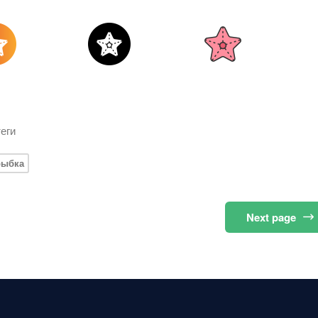
еги
рыбка
Next
page