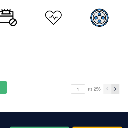
из
256