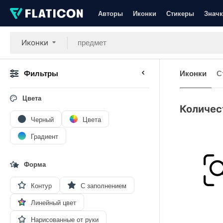
Авторы
Иконки
Стикеры
Значк
Иконки
Фильтры
Иконки
С
Цвета
Количес
Черный
Цвета
Градиент
Форма
Контур
С заполнением
Линейный цвет
Нарисованные от руки