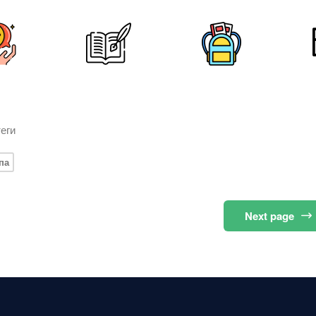
еги
па
Next
page