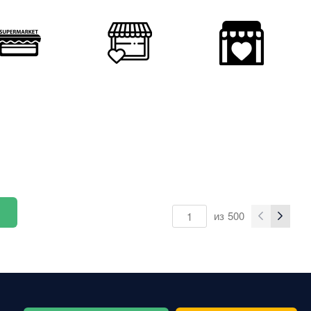
из
500