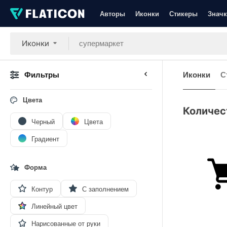
Авторы
Иконки
Стикеры
Значк
Иконки
Фильтры
Иконки
С
Цвета
Количес
Черный
Цвета
Градиент
Форма
Контур
С заполнением
Линейный цвет
Нарисованные от руки