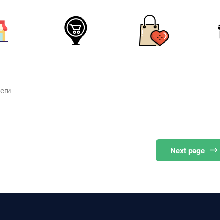
еги
Next
page