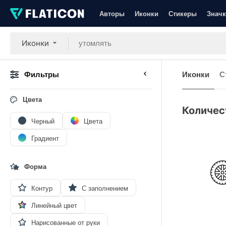
Авторы
Иконки
Стикеры
Значк
Иконки
Фильтры
Иконки
С
Цвета
Количес
Черный
Цвета
Градиент
Форма
Контур
С заполнением
Линейный цвет
Нарисованные от руки