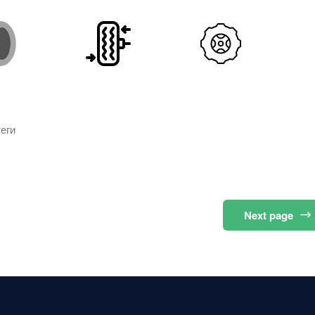
еги
Next
page