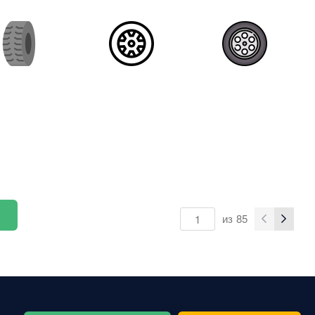
из
85