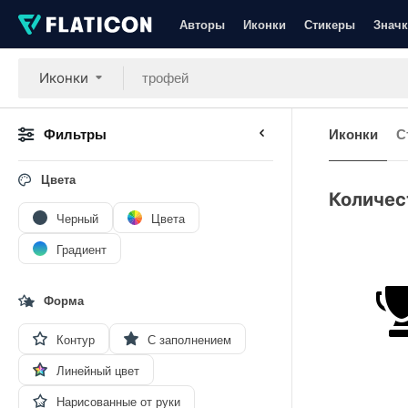
Авторы
Иконки
Стикеры
Значк
Иконки
Фильтры
Иконки
С
Цвета
Количес
Черный
Цвета
Градиент
Форма
Контур
С заполнением
Линейный цвет
Нарисованные от руки