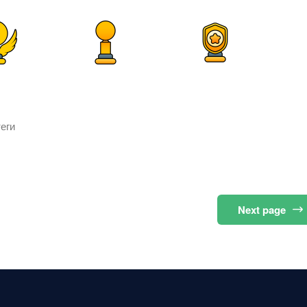
еги
Next
page