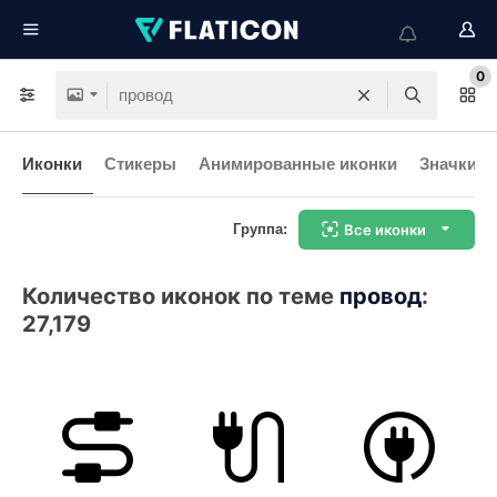
0
Иконки
Стикеры
Анимированные иконки
Значки и
Группа:
Все иконки
Количество иконок по теме
провод
:
27,179