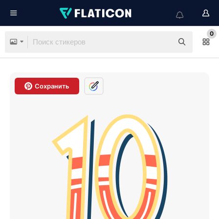
0
Сохранить