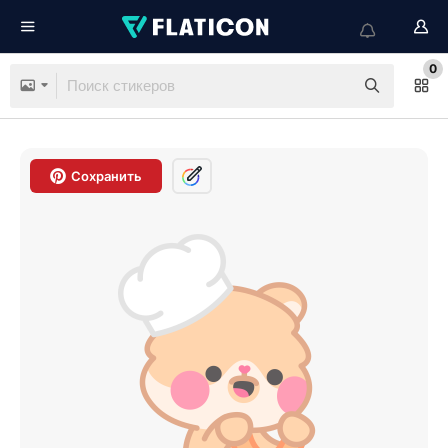
0
Сохранить