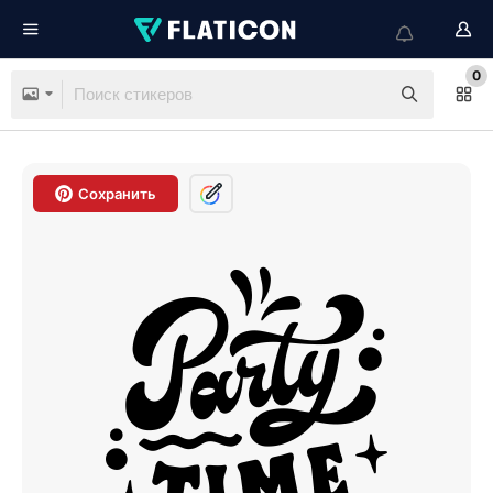
0
Сохранить