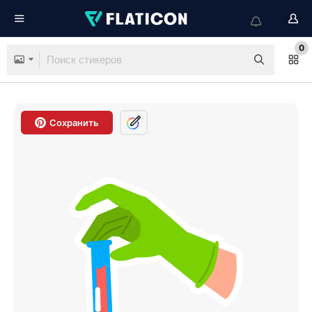
0
Сохранить