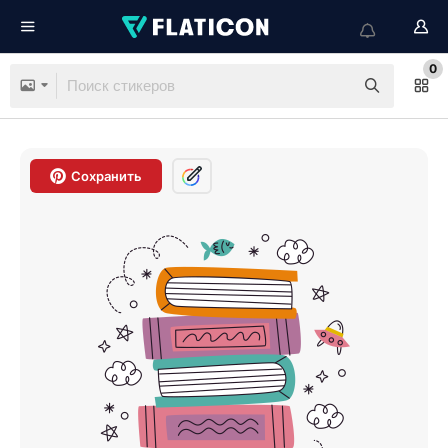
0
Сохранить