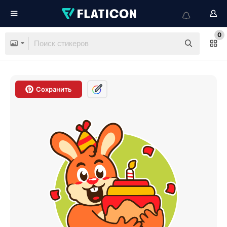
0
Сохранить