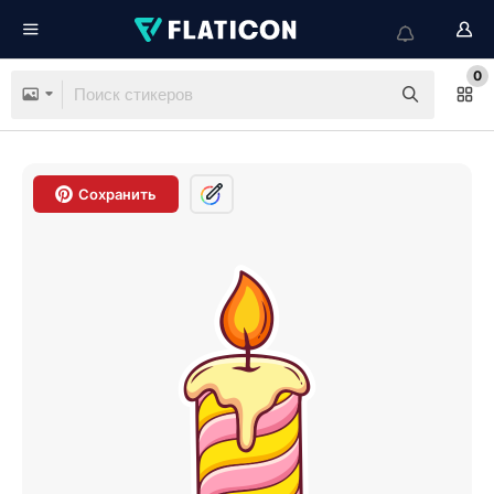
0
Сохранить