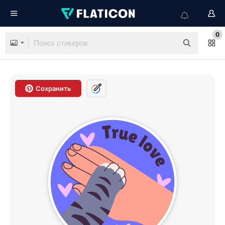
0
Сохранить