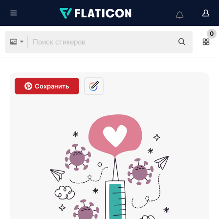
0
Сохранить