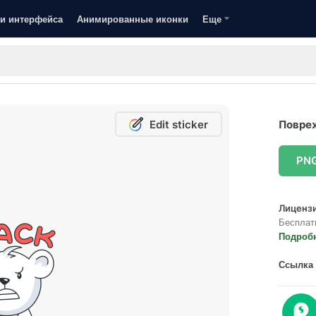
и интерфейса
Анимированные иконки
Еще
Edit sticker
Повреж
PN
Лицензи
Бесплат
Подроб
Ссылка 