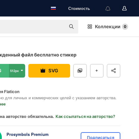
Стоимость
Коллекции
0
денный файл бесплатно стикер
G
SVG
512px
я Flaticon
но для личных и коммерческих целей с указанием авторства.
нее
на авторство обязательна.
Как ссылаться на авторство?
Prosymbols Premium
Подписаться