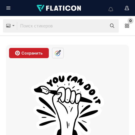
0
Сохранить