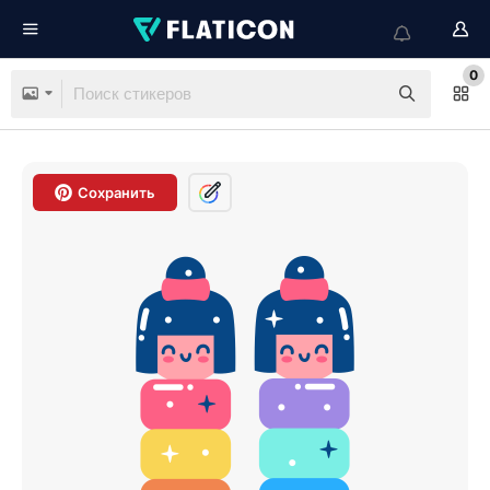
0
Сохранить