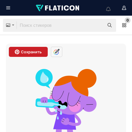
0
Сохранить