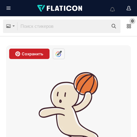
0
Сохранить