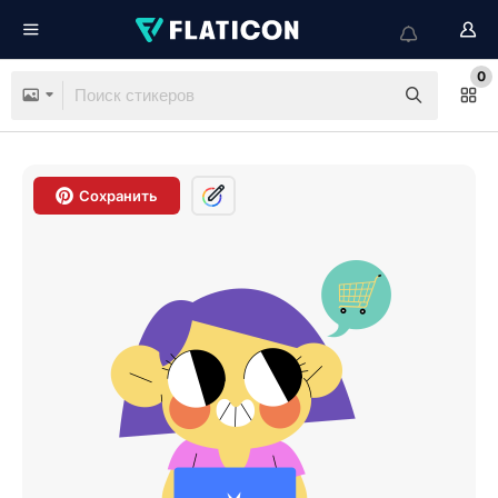
0
Сохранить