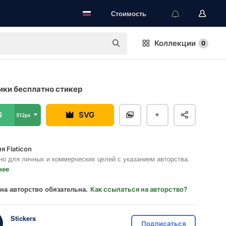
Стоимость
Коллекции
0
ки бесплатно стикер
G
SVG
512px
я Flaticon
но для личных и коммерческих целей с указанием авторства.
нее
на авторство обязательна.
Как ссылаться на авторство?
Stickers
Подписаться