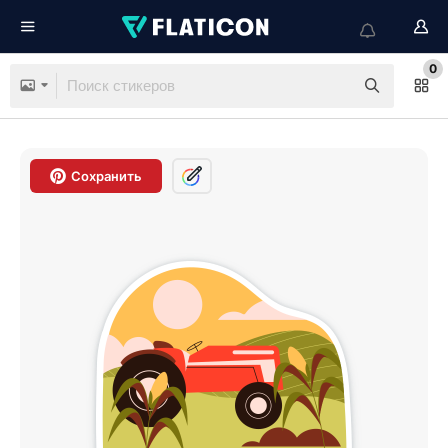
0
Сохранить