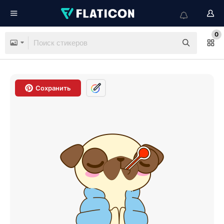
0
Сохранить