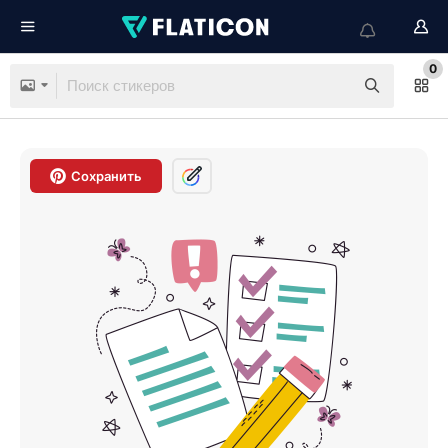
0
Сохранить