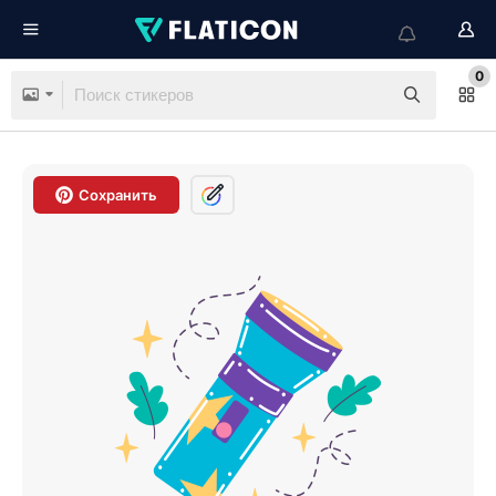
0
Сохранить