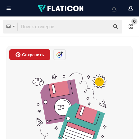
0
Сохранить