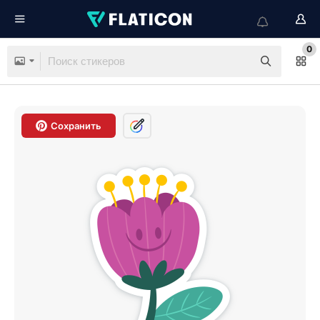
0
Сохранить